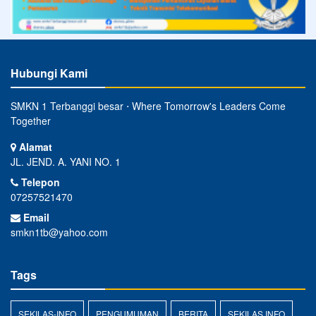
Hubungi Kami
SMKN 1 Terbanggi besar ⋅ Where Tomorrow's Leaders Come
Together
Alamat
JL. JEND. A. YANI NO. 1
Telepon
07257521470
Email
smkn1tb@yahoo.com
Tags
SEKILAS-INFO
PENGUMUMAN
BERITA
SEKILAS INFO