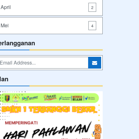
April
2
Mei
4
erlangganan
lan