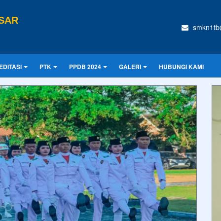
SAR
smkn1tb
EDITASI
PTK
PPDB 2024
GALERI
HUBUNGI KAMI