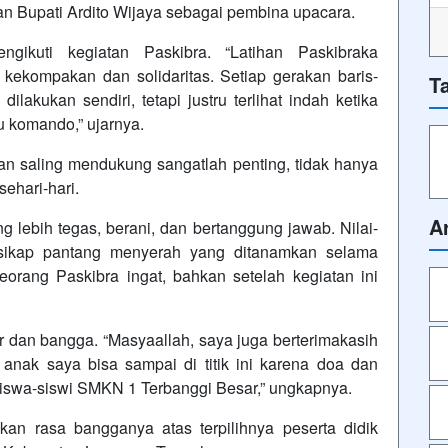
n Bupati Ardito Wijaya sebagai pembina upacara.
ikuti kegiatan Paskibra. “Latihan Paskibraka
kekompakan dan solidaritas. Setiap gerakan baris-
T
ilakukan sendiri, tetapi justru terlihat indah ketika
u komando,” ujarnya.
dan saling mendukung sangatlah penting, tidak hanya
sehari-hari.
A
 lebih tegas, berani, dan bertanggung jawab. Nilai-
ta sikap pantang menyerah yang ditanamkan selama
eorang Paskibra ingat, bahkan setelah kegiatan ini
r dan bangga. “Masyaallah, saya juga berterimakasih
 anak saya bisa sampai di titik ini karena doa dan
iswa-siswi SMKN 1 Terbanggi Besar,” ungkapnya.
an rasa bangganya atas terpilihnya peserta didik