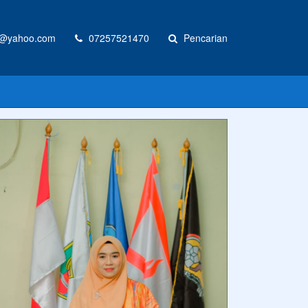
@yahoo.com
07257521470
Pencarian