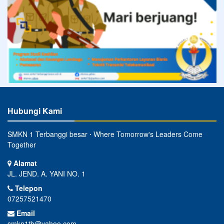
Hubungi Kami
SMKN 1 Terbanggi besar ⋅ Where Tomorrow's Leaders Come
Together
Alamat
JL. JEND. A. YANI NO. 1
Telepon
07257521470
Email
smkn1tb@yahoo.com