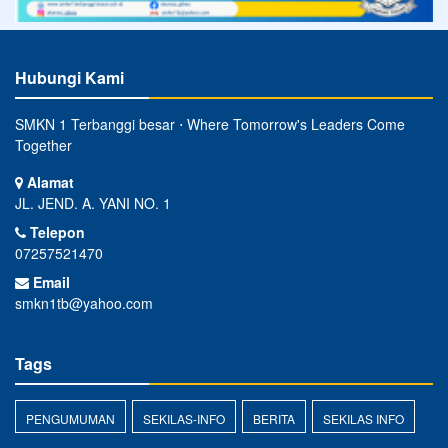
Hubungi Kami
SMKN 1 Terbanggi besar ⋅ Where Tomorrow's Leaders Come
Together
Alamat
JL. JEND. A. YANI NO. 1
Telepon
07257521470
Email
smkn1tb@yahoo.com
Tags
PENGUMUMAN
SEKILAS-INFO
BERITA
SEKILAS INFO