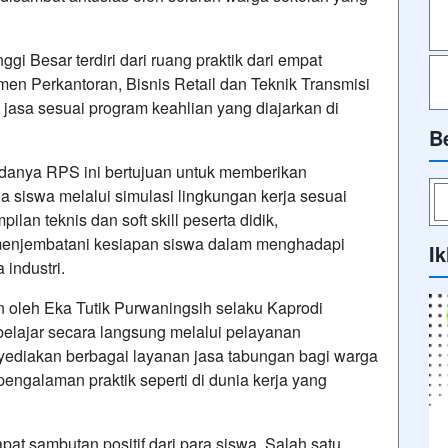
 Besar terdiri dari ruang praktik dari empat
men Perkantoran, Bisnis Retail dan Teknik Transmisi
jasa sesuai program keahlian yang diajarkan di
B
danya RPS ini bertujuan untuk memberikan
a siswa melalui simulasi lingkungan kerja sesuai
lan teknis dan soft skill peserta didik,
menjembatani kesiapan siswa dalam menghadapi
Ik
 industri.
 oleh Eka Tutik Purwaningsih selaku Kaprodi
belajar secara langsung melalui pelayanan
yediakan berbagai layanan jasa tabungan bagi warga
engalaman praktik seperti di dunia kerja yang
t sambutan positif dari para siswa. Salah satu