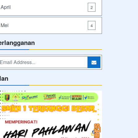
April
2
Mei
4
erlangganan
lan