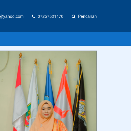
@yahoo.com
07257521470
Pencarian