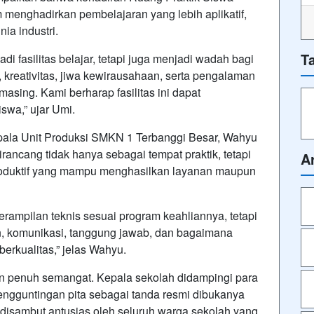
 menghadirkan pembelajaran yang lebih aplikatif,
ia industri.
T
i fasilitas belajar, tetapi juga menjadi wadah bagi
kreativitas, jiwa kewirausahaan, serta pengalaman
asing. Kami berharap fasilitas ini dapat
swa,” ujar Umi.
pala Unit Produksi SMKN 1 Terbanggi Besar, Wahyu
ancang tidak hanya sebagai tempat praktik, tetapi
A
produktif yang mampu menghasilkan layanan maupun
erampilan teknis sesuai program keahliannya, tetapi
n, komunikasi, tanggung jawab, dan bagaimana
rkualitas,” jelas Wahyu.
n penuh semangat. Kepala sekolah didampingi para
engguntingan pita sebagai tanda resmi dibukanya
 disambut antusias oleh seluruh warga sekolah yang