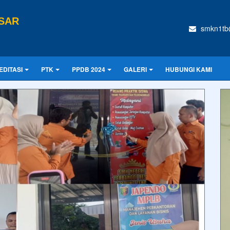
SAR
smkn1tb
EDITASI
PTK
PPDB 2024
GALERI
HUBUNGI KAMI