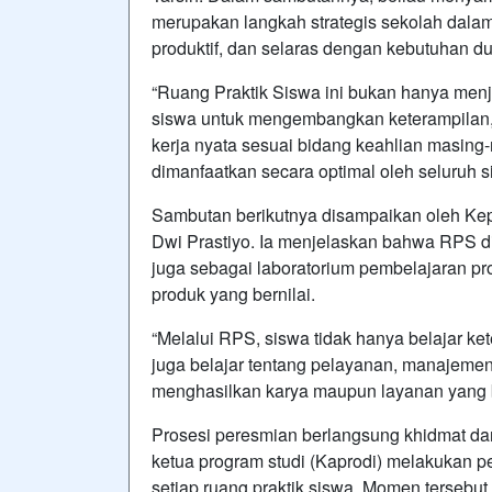
merupakan langkah strategis sekolah dalam
produktif, dan selaras dengan kebutuhan dun
“Ruang Praktik Siswa ini bukan hanya menjad
siswa untuk mengembangkan keterampilan, 
kerja nyata sesuai bidang keahlian masing-m
dimanfaatkan secara optimal oleh seluruh si
Sambutan berikutnya disampaikan oleh Ke
Dwi Prastiyo. Ia menjelaskan bahwa RPS dir
juga sebagai laboratorium pembelajaran 
produk yang bernilai.
“Melalui RPS, siswa tidak hanya belajar ket
juga belajar tentang pelayanan, manajeme
menghasilkan karya maupun layanan yang be
Prosesi peresmian berlangsung khidmat da
ketua program studi (Kaprodi) melakukan p
setiap ruang praktik siswa. Momen tersebut